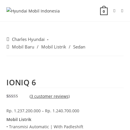
0
Charles Hyundai
Mobil Baru
/
Mobil Listrik
/
Sedan
IONIQ 6
(
3
customer reviews)
Rated
1
5.00
out of 5
Rp.
1.237.200.000
–
Rp.
1.240.700.000
based on
customer
rating
Mobil Listrik
• Transmisi Automatic | With Padleshift