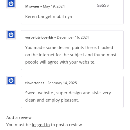
Miswaer
–
May 19, 2024
Rated
5
out
of 5
Keren banget mobil nya
vorbelutrioperbir
–
December 16, 2024
You made some decent points there. I looked
on the internet for the subject and found most
people will agree with your website.
tlovertonet
–
February 14, 2025
Sweet website , super design and style, very
clean and employ pleasant.
Add a review
You must be
logged in
to post a review.