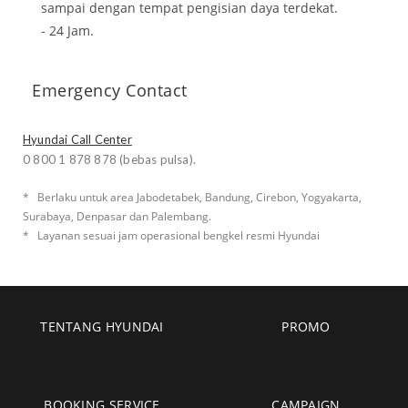
sampai dengan tempat pengisian daya terdekat.
- 24 Jam.
Emergency Contact
Hyundai Call Center
0 800 1 878 878 (bebas pulsa).
* Berlaku untuk area Jabodetabek, Bandung, Cirebon, Yogyakarta,
Surabaya, Denpasar dan Palembang.
* Layanan sesuai jam operasional bengkel resmi Hyundai
TENTANG HYUNDAI
PROMO
BOOKING SERVICE
CAMPAIGN